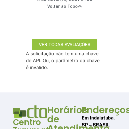
Voltar ao Topo
VER TODAS AVALIAÇÕES
A solicitação não tem uma chave
de API. Ou, o parâmetro da chave
é inválido.
Horários
Endereços
de
Em Indaiatuba,
Centro
Atendimento
SP – BRASIL