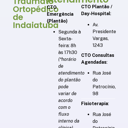
Traumato
Ortopédico
CTO Plantão /
CTO
Day-Hospital
:
Emergência
de
(Plantão)
Indaiatuba
Av.
Presidente
Segunda à
Vargas,
Sexta-
1243
feira: 8h
às 17h30
CTO Consultas
(*horário
Agendadas
:
de
Rua José
atendimento
do
do plantão
Patrocínio,
pode
98
variar de
acordo
Fisioterapia
:
com o
fluxo
Rua José
interno da
do
clínica)